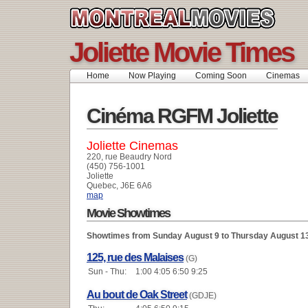
Joliette Movie Times
Home
Now Playing
Coming Soon
Cinemas
Cinéma RGFM Joliette
Joliette Cinemas
220, rue Beaudry Nord
(450) 756-1001
Joliette
Quebec, J6E 6A6
map
Movie Showtimes
Showtimes from Sunday August 9 to Thursday August 1
125, rue des Malaises
(G)
Sun - Thu:
1:00 4:05 6:50 9:25
Au bout de Oak Street
(GDJE)