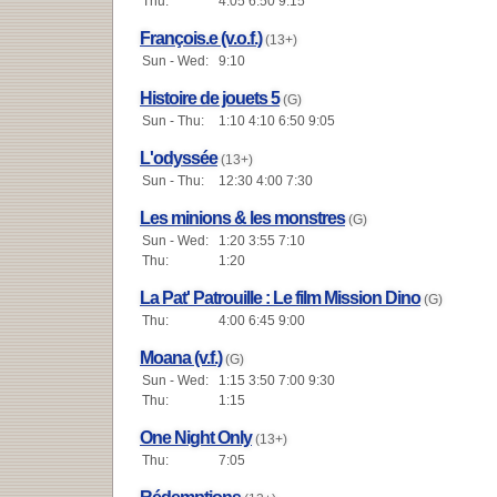
Thu:
4:05 6:50 9:15
François.e (v.o.f.)
(13+)
Sun - Wed:
9:10
Histoire de jouets 5
(G)
Sun - Thu:
1:10 4:10 6:50 9:05
L'odyssée
(13+)
Sun - Thu:
12:30 4:00 7:30
Les minions & les monstres
(G)
Sun - Wed:
1:20 3:55 7:10
Thu:
1:20
La Pat' Patrouille : Le film Mission Dino
(G)
Thu:
4:00 6:45 9:00
Moana (v.f.)
(G)
Sun - Wed:
1:15 3:50 7:00 9:30
Thu:
1:15
One Night Only
(13+)
Thu:
7:05