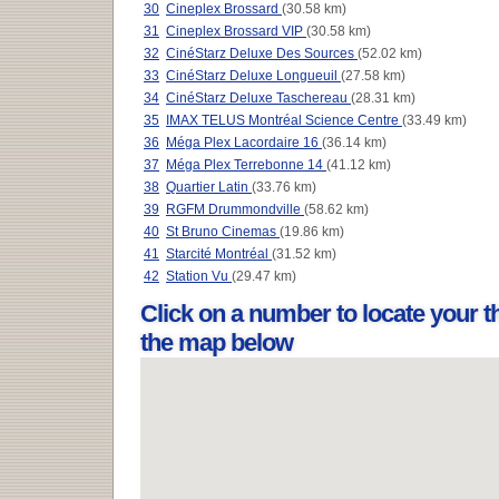
30
Cineplex Brossard
(30.58 km)
31
Cineplex Brossard VIP
(30.58 km)
32
CinéStarz Deluxe Des Sources
(52.02 km)
33
CinéStarz Deluxe Longueuil
(27.58 km)
34
CinéStarz Deluxe Taschereau
(28.31 km)
35
IMAX TELUS Montréal Science Centre
(33.49 km)
36
Méga Plex Lacordaire 16
(36.14 km)
37
Méga Plex Terrebonne 14
(41.12 km)
38
Quartier Latin
(33.76 km)
39
RGFM Drummondville
(58.62 km)
40
St Bruno Cinemas
(19.86 km)
41
Starcité Montréal
(31.52 km)
42
Station Vu
(29.47 km)
Click on a number to locate your t
the map below