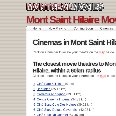
Mont Saint Hilaire Mo
Home
Now Playing
Coming Soon
Cinemas
Cinemas in Mont Saint Hil
Click on a number to locate your theatre on the
map
below
The closest movie theatres to Mon
Hilaire, within a 60km radius
Click on a number to locate your
cinema
on the
map
below
1
Ciné Parc St Hilaire
(0 km)
2
Beaubien
(35.15 km)
3
Carrefour Angrignon
(39.81 km)
4
Centre Cinéma Impérial
(34.33 km)
5
Ciné Starz Côte Des Neiges
(39.62 km)
6
Ciné Starz Deluxe Cavendish
(42.28 km)
7
Ciné Club Du Quartier
(57.46 km)