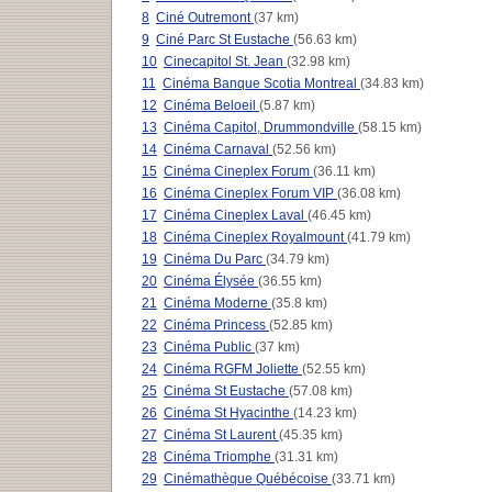
8
Ciné Outremont
(37 km)
9
Ciné Parc St Eustache
(56.63 km)
10
Cinecapitol St. Jean
(32.98 km)
11
Cinéma Banque Scotia Montreal
(34.83 km)
12
Cinéma Beloeil
(5.87 km)
13
Cinéma Capitol, Drummondville
(58.15 km)
14
Cinéma Carnaval
(52.56 km)
15
Cinéma Cineplex Forum
(36.11 km)
16
Cinéma Cineplex Forum VIP
(36.08 km)
17
Cinéma Cineplex Laval
(46.45 km)
18
Cinéma Cineplex Royalmount
(41.79 km)
19
Cinéma Du Parc
(34.79 km)
20
Cinéma Élysée
(36.55 km)
21
Cinéma Moderne
(35.8 km)
22
Cinéma Princess
(52.85 km)
23
Cinéma Public
(37 km)
24
Cinéma RGFM Joliette
(52.55 km)
25
Cinéma St Eustache
(57.08 km)
26
Cinéma St Hyacinthe
(14.23 km)
27
Cinéma St Laurent
(45.35 km)
28
Cinéma Triomphe
(31.31 km)
29
Cinémathèque Québécoise
(33.71 km)