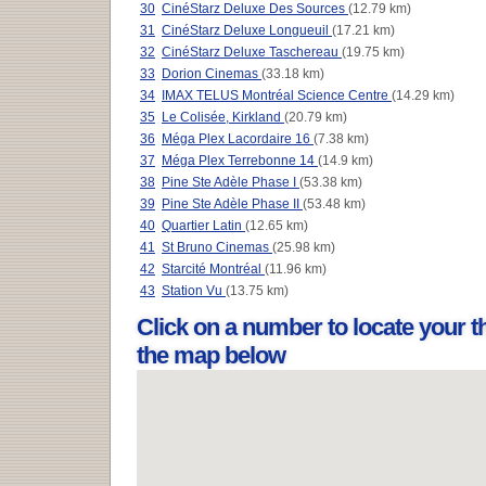
30
CinéStarz Deluxe Des Sources
(12.79 km)
31
CinéStarz Deluxe Longueuil
(17.21 km)
32
CinéStarz Deluxe Taschereau
(19.75 km)
33
Dorion Cinemas
(33.18 km)
34
IMAX TELUS Montréal Science Centre
(14.29 km)
35
Le Colisée, Kirkland
(20.79 km)
36
Méga Plex Lacordaire 16
(7.38 km)
37
Méga Plex Terrebonne 14
(14.9 km)
38
Pine Ste Adèle Phase I
(53.38 km)
39
Pine Ste Adèle Phase II
(53.48 km)
40
Quartier Latin
(12.65 km)
41
St Bruno Cinemas
(25.98 km)
42
Starcité Montréal
(11.96 km)
43
Station Vu
(13.75 km)
Click on a number to locate your t
the map below