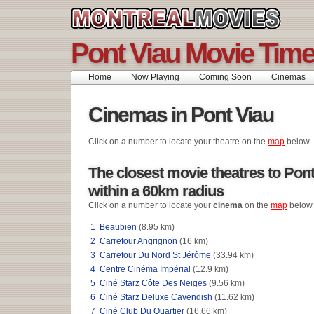
Pont Viau Movie Tim
Home
Now Playing
Coming Soon
Cinemas
Cinemas in Pont Viau
Click on a number to locate your theatre on the
map
below
The closest movie theatres to Pont
within a 60km radius
Click on a number to locate your
cinema
on the
map
below
1
Beaubien
(8.95 km)
2
Carrefour Angrignon
(16 km)
3
Carrefour Du Nord St Jérôme
(33.94 km)
4
Centre Cinéma Impérial
(12.9 km)
5
Ciné Starz Côte Des Neiges
(9.56 km)
6
Ciné Starz Deluxe Cavendish
(11.62 km)
7
Ciné Club Du Quartier
(16.66 km)