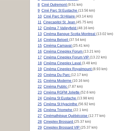
8
Ciné Outremont
(9.51 km)
9
Ciné Parc St Eustache
(13.56 km)
10
Ciné Parc St Hilaire
(43.14 km)
11
Cinecapitol St. Jean
(45.75 km)
12
Cinéma 7 Valleyfield
(48.16 km)
13
Cinéma Banque Scotia Montreal
(13.02 km)
14
Cinéma Beloeil
(37.54 km)
15
Cinéma Carnaval
(25.41 km)
16
Cinéma Cineplex Forum
(13.21 km)
17
Cinéma Cineplex Forum VIP
(13.22 km)
18
Cinéma Cineplex Laval
(3.48 km)
19
Cinéma Cineplex Royalmount
(8.93 km)
20
Cinéma Du Parc
(12.17 km)
21
Cinéma Moderne
(10.16 km)
22
Cinéma Public
(7.87 km)
23
Cinéma RGFM Joliette
(52.6 km)
24
Cinéma St Eustache
(13.98 km)
25
Cinéma St Hyacinthe
(56.92 km)
26
Cinéma Triomphe
(22.1 km)
27
Cinémathèque Québécoise
(12.77 km)
28
Cineplex Brossard
(25.37 km)
29
Cineplex Brossard VIP
(25.37 km)