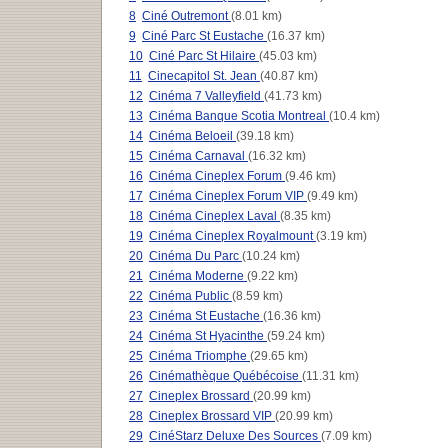
8
Ciné Outremont
(8.01 km)
9
Ciné Parc St Eustache
(16.37 km)
10
Ciné Parc St Hilaire
(45.03 km)
11
Cinecapitol St. Jean
(40.87 km)
12
Cinéma 7 Valleyfield
(41.73 km)
13
Cinéma Banque Scotia Montreal
(10.4 km)
14
Cinéma Beloeil
(39.18 km)
15
Cinéma Carnaval
(16.32 km)
16
Cinéma Cineplex Forum
(9.46 km)
17
Cinéma Cineplex Forum VIP
(9.49 km)
18
Cinéma Cineplex Laval
(8.35 km)
19
Cinéma Cineplex Royalmount
(3.19 km)
20
Cinéma Du Parc
(10.24 km)
21
Cinéma Moderne
(9.22 km)
22
Cinéma Public
(8.59 km)
23
Cinéma St Eustache
(16.36 km)
24
Cinéma St Hyacinthe
(59.24 km)
25
Cinéma Triomphe
(29.65 km)
26
Cinémathèque Québécoise
(11.31 km)
27
Cineplex Brossard
(20.99 km)
28
Cineplex Brossard VIP
(20.99 km)
29
CinéStarz Deluxe Des Sources
(7.09 km)