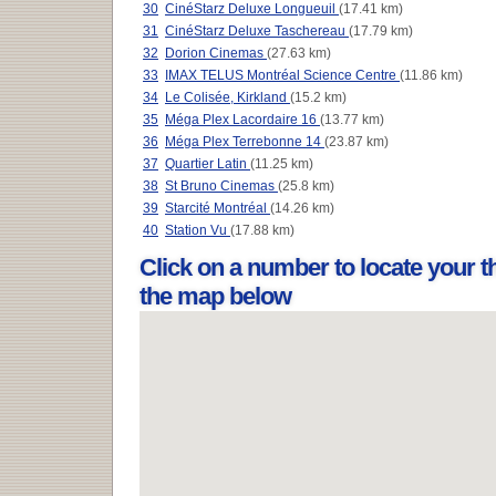
30
CinéStarz Deluxe Longueuil
(17.41 km)
31
CinéStarz Deluxe Taschereau
(17.79 km)
32
Dorion Cinemas
(27.63 km)
33
IMAX TELUS Montréal Science Centre
(11.86 km)
34
Le Colisée, Kirkland
(15.2 km)
35
Méga Plex Lacordaire 16
(13.77 km)
36
Méga Plex Terrebonne 14
(23.87 km)
37
Quartier Latin
(11.25 km)
38
St Bruno Cinemas
(25.8 km)
39
Starcité Montréal
(14.26 km)
40
Station Vu
(17.88 km)
Click on a number to locate your t
the map below