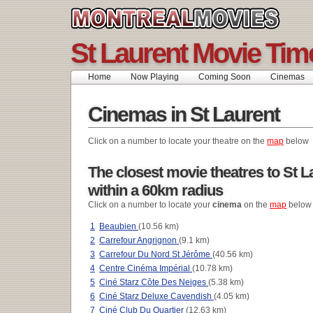
St Laurent Movie Tim
Home
Now Playing
Coming Soon
Cinemas
Cinemas in St Laurent
Click on a number to locate your theatre on the
map
below
The closest movie theatres to St L
within a 60km radius
Click on a number to locate your
cinema
on the
map
below
1
Beaubien
(10.56 km)
2
Carrefour Angrignon
(9.1 km)
3
Carrefour Du Nord St Jérôme
(40.56 km)
4
Centre Cinéma Impérial
(10.78 km)
5
Ciné Starz Côte Des Neiges
(5.38 km)
6
Ciné Starz Deluxe Cavendish
(4.05 km)
7
Ciné Club Du Quartier
(12.63 km)