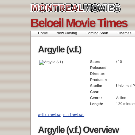
Beloeil Movie Times
Home
Now Playing
Coming Soon
Cinemas
Argylle (v.f.)
Score:
/ 10
Released:
Director:
Producer:
Studio:
Universal P
Cast:
Genre:
Action
Length:
139 minute
write a review
|
read reviews
Argylle (v.f.) Overview