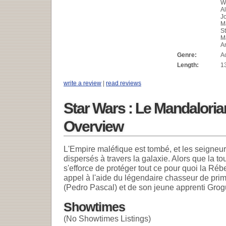
W
Al
J
M
S
Ma
A
Genre:
A
Length:
1
write a review
|
read reviews
Star Wars : Le Mandaloria
Overview
L'Empire maléfique est tombé, et les seigneur
dispersés à travers la galaxie. Alors que la 
s'efforce de protéger tout ce pour quoi la Rébell
appel à l'aide du légendaire chasseur de pri
(Pedro Pascal) et de son jeune apprenti Grog
Showtimes
(No Showtimes Listings)