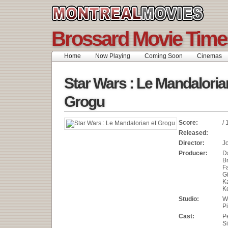
Brossard Movie Time
Home
Now Playing
Coming Soon
Cinemas
Star Wars : Le Mandaloria
Grogu
Score:
/ 
Released:
Director:
J
Producer:
Da
B
F
Gi
K
K
Studio:
W
P
Cast:
P
S