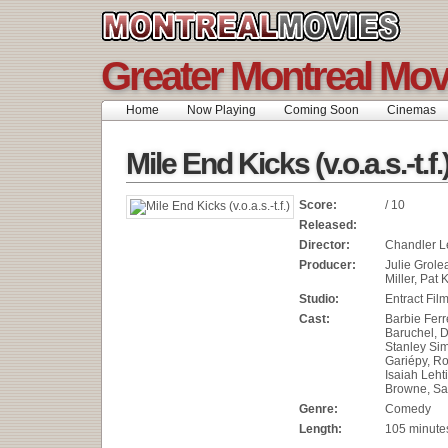
Greater Montreal Mov
Home
Now Playing
Coming Soon
Cinemas
Mile End Kicks (v.o.a.s.-t.f.
Score:
/ 10
Released:
Director:
Chandler L
Producer:
Julie Grole
Miller, Pat 
Studio:
Entract Fil
Cast:
Barbie Ferr
Baruchel, D
Stanley Sim
Gariépy, Ro
Isaiah Leht
Browne, Sa
Genre:
Comedy
Length:
105 minute