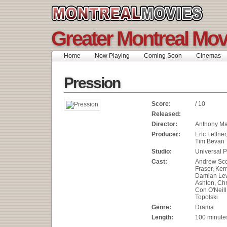
Greater Montreal Mov
Home
Now Playing
Coming Soon
Cinemas
Pression
Score:
/ 10
Released:
Director:
Anthony M
Producer:
Eric Fellne
Tim Bevan
Studio:
Universal P
Cast:
Andrew Sco
Fraser, Ker
Damian Lew
Ashton, Chr
Con O'Neill
Topolski
Genre:
Drama
Length:
100 minute