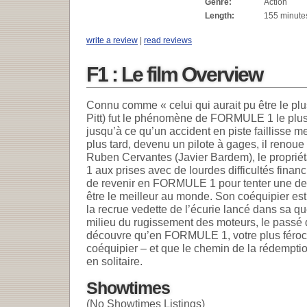
Genre:
Action
Length:
155 minute
write a review
|
read reviews
F1 : Le film Overview
Connu comme « celui qui aurait pu être le pl
Pitt) fut le phénomène de FORMULE 1 le plu
jusqu’à ce qu’un accident en piste faillisse met
plus tard, devenu un pilote à gages, il renou
Ruben Cervantes (Javier Bardem), le propri
1 aux prises avec de lourdes difficultés fin
de revenir en FORMULE 1 pour tenter une dern
être le meilleur au monde. Son coéquipier es
la recrue vedette de l’écurie lancé dans sa q
milieu du rugissement des moteurs, le passé d
découvre qu’en FORMULE 1, votre plus féroce
coéquipier – et que le chemin de la rédempti
en solitaire.
Showtimes
(No Showtimes Listings)