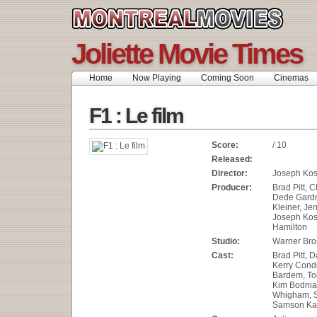
Joliette Movie Times
Home
Now Playing
Coming Soon
Cinemas
F1 : Le film
Score:
/ 10
Released:
Director:
Joseph Kos
Producer:
Brad Pitt,
Dede Gardn
Kleiner, Je
Joseph Kos
Hamilton
Studio:
Warner Bros
Cast:
Brad Pitt, 
Kerry Cond
Bardem, To
Kim Bodnia
Whigham, S
Samson Ka