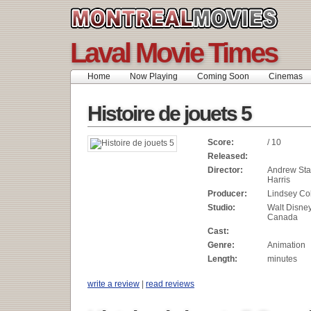
Laval Movie Times
Home
Now Playing
Coming Soon
Cinemas
Histoire de jouets 5
Score:
/ 10
Released:
Director:
Andrew Sta
Harris
Producer:
Lindsey Col
Studio:
Walt Disne
Canada
Cast:
Genre:
Animation
Length:
minutes
write a review
|
read reviews