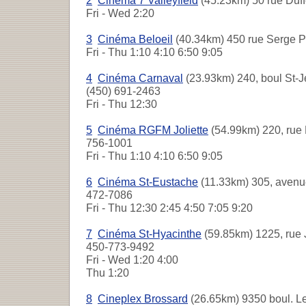
2
Cinéma 7 Valleyfield
(45.23km) 50 rue Duff
Fri - Wed
2:20
3
Cinéma Beloeil
(40.34km) 450 rue Serge Pé
Fri - Thu
1:10 4:10 6:50 9:05
4
Cinéma Carnaval
(23.93km) 240, boul St-J
(450) 691-2463
Fri - Thu
12:30
5
Cinéma RGFM Joliette
(54.99km) 220, rue 
756-1001
Fri - Thu
1:10 4:10 6:50 9:05
6
Cinéma St-Eustache
(11.33km) 305, avenue
472-7086
Fri - Thu
12:30 2:45 4:50 7:05 9:20
7
Cinéma St-Hyacinthe
(59.85km) 1225, rue 
450-773-9492
Fri - Wed
1:20 4:00
Thu
1:20
8
Cineplex Brossard
(26.65km) 9350 boul. Le