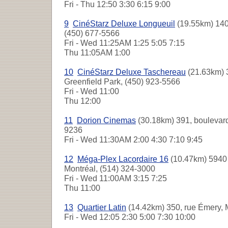
Fri - Thu
12:50 3:30 6:15 9:00
9
CinéStarz Deluxe Longueuil
(19.55km) 140
(450) 677-5566
Fri - Wed
11:25AM 1:25 5:05 7:15
Thu
11:05AM 1:00
10
CinéStarz Deluxe Taschereau
(21.63km) 
Greenfield Park, (450) 923-5566
Fri - Wed
11:00
Thu
12:00
11
Dorion Cinemas
(30.18km) 391, boulevard
9236
Fri - Wed
11:30AM 2:00 4:30 7:10 9:45
12
Méga-Plex Lacordaire 16
(10.47km) 5940 
Montréal, (514) 324-3000
Fri - Wed
11:00AM 3:15 7:25
Thu
11:00
13
Quartier Latin
(14.42km) 350, rue Émery, 
Fri - Wed
12:05 2:30 5:00 7:30 10:00