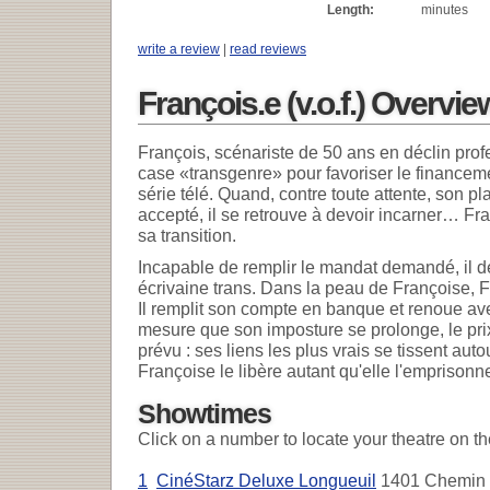
Length:
minutes
write a review
|
read reviews
François.e (v.o.f.) Overvie
François, scénariste de 50 ans en déclin pro
case «transgenre» pour favoriser le financeme
série télé. Quand, contre toute attente, son pl
accepté, il se retrouve à devoir incarner… Fr
sa transition.
Incapable de remplir le mandat demandé, il de
écrivaine trans. Dans la peau de Françoise, 
Il remplit son compte en banque et renoue av
mesure que son imposture se prolonge, le pri
prévu : ses liens les plus vrais se tissent auto
Françoise le libère autant qu'elle l'emprisonn
Showtimes
Click on a number to locate your theatre on t
1
CinéStarz Deluxe Longueuil
1401 Chemin C