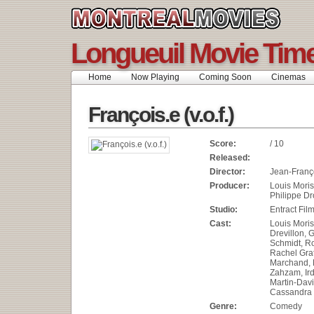
Longueuil Movie Tim
Home
Now Playing
Coming Soon
Cinemas
François.e (v.o.f.)
Score:
/ 10
Released:
Director:
Jean-Franço
Producer:
Louis Moris
Philippe Dr
Studio:
Entract Fil
Cast:
Louis Moris
Drevillon, 
Schmidt, Ro
Rachel Gra
Marchand,
Zahzam, Ir
Martin-Davi
Cassandra L
Genre:
Comedy