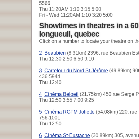
5566
Thu
11:20AM 1:10 3:15 5:00
Fri - Wed
11:20AM 1:10 3:20 5:00
Showtimes in theatres in a 6
longueuil, quebec
Click on a number to locate your theatre on t
2
Beaubien
(8.31km) 2396, rue Beaubien Est
Thu
12:30 2:50 6:50 9:10
3
Carrefour du Nord St-Jérôme
(49.89km) 900
436-5944
Thu
12:40
4
Cinéma Beloeil
(21.75km) 450 rue Serge Pé
Thu
12:50 3:55 7:00 9:25
5
Cinéma RGFM Joliette
(54.08km) 220, rue 
756-1001
Thu
12:50
6
Cinéma St-Eustache
(30.89km) 305, avenue