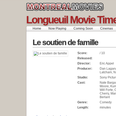
Longueuil Movie Tim
Home
Now Playing
Coming Soon
Cinemas
Le soutien de famille
Score:
/ 10
Released:
Director:
Eric Appel
Producer:
Dan Lagan
Latcham, N
Studio:
Sony Pictu
Cast:
Nate Barga
Moore, Kuma
Will Forte, 
Cherry, Mar
Berlant
Genre:
Comedy
Length:
minutes