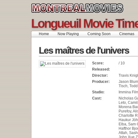
Longueuil Movie Tim
Home
Now Playing
Coming Soon
Cinemas
Les maîtres de l'univers
Score:
/ 10
Released:
Director:
Travis Knig
Producer:
Jason Blum
Tisch, Todd
Studio:
Immina Fil
Cast:
Nicholas Ga
Leto, Cami
Morena Bac
Purefoy, Ali
Charlotte R
Haukur Jóh
Elba, Sam C
Hafthor Bjo
Attah, Sas
John Xue Z