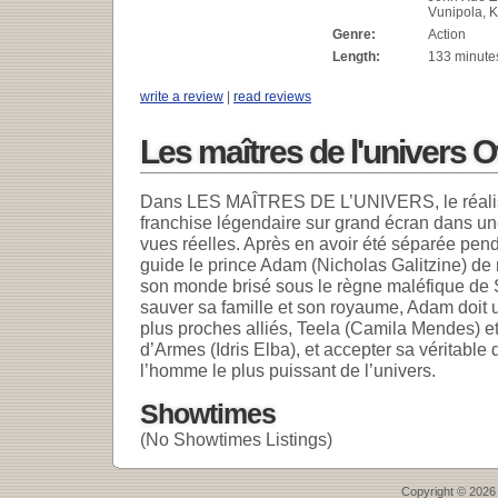
Vunipola, K
Genre:
Action
Length:
133 minute
write a review
|
read reviews
Les maîtres de l'univers 
Dans LES MAÎTRES DE L’UNIVERS, le réalisa
franchise légendaire sur grand écran dans un
vues réelles. Après en avoir été séparée pen
guide le prince Adam (Nicholas Galitzine) de r
son monde brisé sous le règne maléfique de S
sauver sa famille et son royaume, Adam doit u
plus proches alliés, Teela (Camila Mendes) et
d’Armes (Idris Elba), et accepter sa véritabl
l’homme le plus puissant de l’univers.
Showtimes
(No Showtimes Listings)
Copyright © 2026