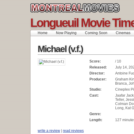
Longueuil Movie Tim
Home
Now Playing
Coming Soon
Cinemas
Michael (v.f.)
Score:
/ 10
Released:
July 14, 20
Director:
Antoine Fu
Producer:
Graham Kin
Branca, Jo
Studio:
Cineplex Pi
Cast:
Jaafar Jack
Teller, Jess
Colman Do
Long, Kat 
Genre:
Length:
127 minute
write a review
|
read reviews