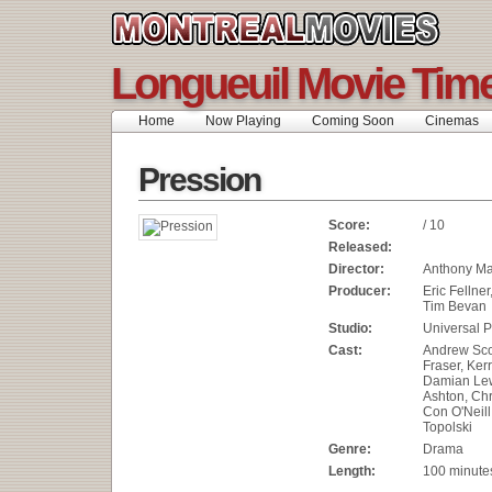
Longueuil Movie Tim
Home
Now Playing
Coming Soon
Cinemas
Pression
Score:
/ 10
Released:
Director:
Anthony M
Producer:
Eric Fellne
Tim Bevan
Studio:
Universal P
Cast:
Andrew Sco
Fraser, Ker
Damian Lew
Ashton, Chr
Con O'Neill
Topolski
Genre:
Drama
Length:
100 minute