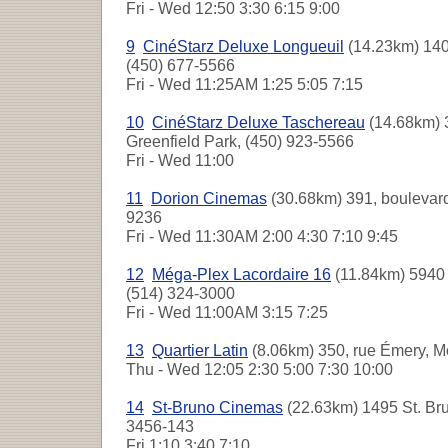
Fri - Wed
12:50 3:30 6:15 9:00
9
CinéStarz Deluxe Longueuil
(14.23km) 140
(450) 677-5566
Fri - Wed
11:25AM 1:25 5:05 7:15
10
CinéStarz Deluxe Taschereau
(14.68km) 
Greenfield Park, (450) 923-5566
Fri - Wed
11:00
11
Dorion Cinemas
(30.68km) 391, boulevard
9236
Fri - Wed
11:30AM 2:00 4:30 7:10 9:45
12
Méga-Plex Lacordaire 16
(11.84km) 5940 
(514) 324-3000
Fri - Wed
11:00AM 3:15 7:25
13
Quartier Latin
(8.06km) 350, rue Émery, M
Thu - Wed
12:05 2:30 5:00 7:30 10:00
14
St-Bruno Cinemas
(22.63km) 1495 St. Bru
3456-143
Fri
1:10 3:40 7:10