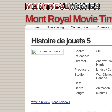
Mont Royal Movie Ti
Home
Now Playing
Coming Soon
Cinemas
Histoire de jouets 5
Score:
/ 10
Released:
Director:
Andrew Sta
Harris
Producer:
Lindsey Col
Studio:
Walt Disne
Canada
Cast:
Genre:
Animation
Length:
minutes
write a review
|
read reviews