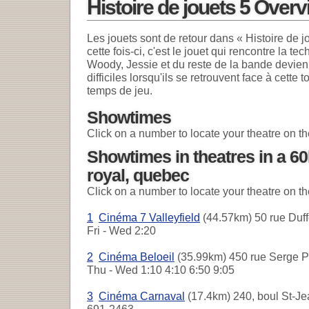
Histoire de jouets 5 Over
Les jouets sont de retour dans « Histoire de jo
cette fois-ci, c'est le jouet qui rencontre la t
Woody, Jessie et du reste de la bande devie
difficiles lorsqu'ils se retrouvent face à cett
temps de jeu.
Showtimes
Click on a number to locate your theatre on t
Showtimes in theatres in a 6
royal, quebec
Click on a number to locate your theatre on t
1
Cinéma 7 Valleyfield
(44.57km) 50 rue Duff
Fri - Wed
2:20
2
Cinéma Beloeil
(35.99km) 450 rue Serge Pé
Thu - Wed
1:10 4:10 6:50 9:05
3
Cinéma Carnaval
(17.4km) 240, boul St-Je