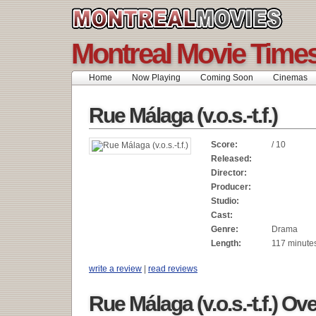
Montreal Movie Time
Home
Now Playing
Coming Soon
Cinemas
Rue Málaga (v.o.s.-t.f.)
Score:
/ 10
Released:
Director:
Producer:
Studio:
Cast:
Genre:
Drama
Length:
117 minute
write a review
|
read reviews
Rue Málaga (v.o.s.-t.f.) Ov