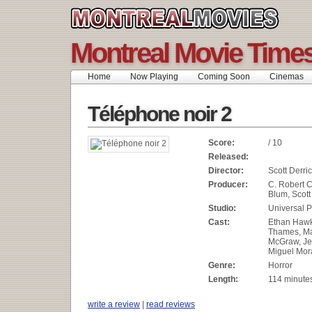
Montreal Movie Time
Home
Now Playing
Coming Soon
Cinemas
Téléphone noir 2
Score:
/ 10
Released:
Director:
Scott Derri
Producer:
C. Robert C
Blum, Scott
Studio:
Universal P
Cast:
Ethan Haw
Thames, M
McGraw, Je
Miguel Mor
Genre:
Horror
Length:
114 minute
write a review
|
read reviews