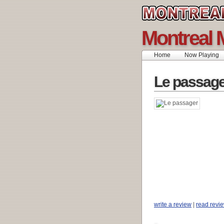
Montreal 
Home
Now Playing
Le passage
write a review
|
read revi