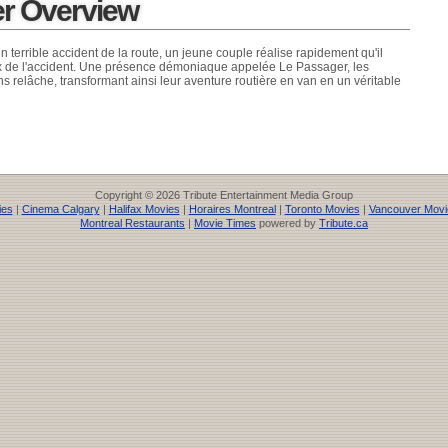
r Overview
n terrible accident de la route, un jeune couple réalise rapidement qu'il
eux de l'accident. Une présence démoniaque appelée Le Passager, les
s relâche, transformant ainsi leur aventure routière en van en un véritable
Copyright © 2026 Tribute Entertainment Media Group
ies
|
Cinema Calgary
|
Halifax Movies
|
Horaires Montreal
|
Toronto Movies
|
Vancouver Movi
Montreal Restaurants
|
Movie Times
powered by
Tribute.ca