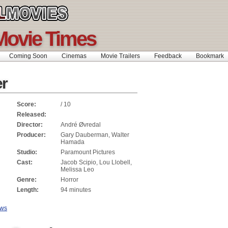
Movie Times
Coming Soon
Cinemas
Movie Trailers
Feedback
Bookmar
r
Score:
/ 10
Released:
Director:
André Øvredal
Producer:
Gary Dauberman, Walter
Hamada
Studio:
Paramount Pictures
Cast:
Jacob Scipio, Lou Llobell,
Melissa Leo
Genre:
Horror
Length:
94 minutes
ews