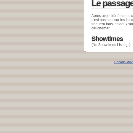
Le passage
Après avoir été témoin d'u
n'est pas seul sur les li
traquera tous les deux san
cauchemar.
Showtimes
(No Showtimes Listings)
Canada Mov