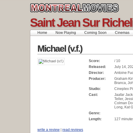
Saint Jean Sur Riche
Home
Now Playing
Coming Soon
Cinemas
Michael (v.f.)
Score:
/ 10
Released:
July 14, 20
Director:
Antoine Fu
Producer:
Graham Kin
Branca, Jo
Studio:
Cineplex Pi
Cast:
Jaafar Jack
Teller, Jess
Colman Do
Long, Kat 
Genre:
Length:
127 minute
write a review
|
read reviews