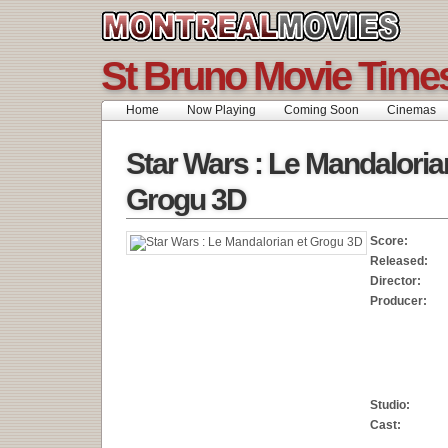
St Bruno Movie Time
Home
Now Playing
Coming Soon
Cinemas
Star Wars : Le Mandaloria
Grogu 3D
Score:
Released:
Director:
Producer:
Studio:
Cast: