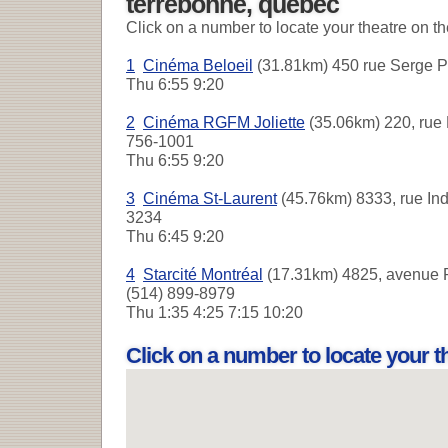
terrebonne, quebec
Click on a number to locate your theatre on t
1
Cinéma Beloeil
(31.81km) 450 rue Serge Pé
Thu
6:55 9:20
2
Cinéma RGFM Joliette
(35.06km) 220, rue 
756-1001
Thu
6:55 9:20
3
Cinéma St-Laurent
(45.76km) 8333, rue Indu
3234
Thu
6:45 9:20
4
Starcité Montréal
(17.31km) 4825, avenue P
(514) 899-8979
Thu
1:35 4:25 7:15 10:20
Click on a number to locate your 