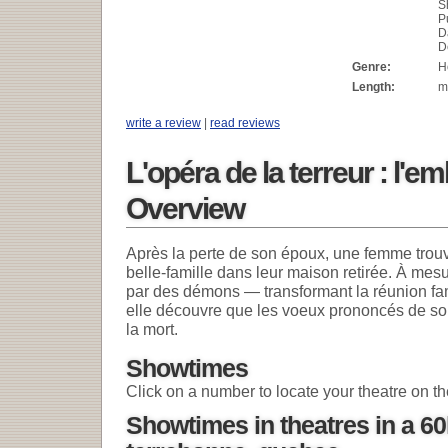
S
P
D
D
Genre:
H
Length:
m
write a review
|
read reviews
L'opéra de la terreur : l'
Overview
Après la perte de son époux, une femme trouv
belle-famille dans leur maison retirée. À mes
par des démons — transformant la réunion fam
elle découvre que les voeux prononcés de son
la mort.
Showtimes
Click on a number to locate your theatre on t
Showtimes in theatres in a 6