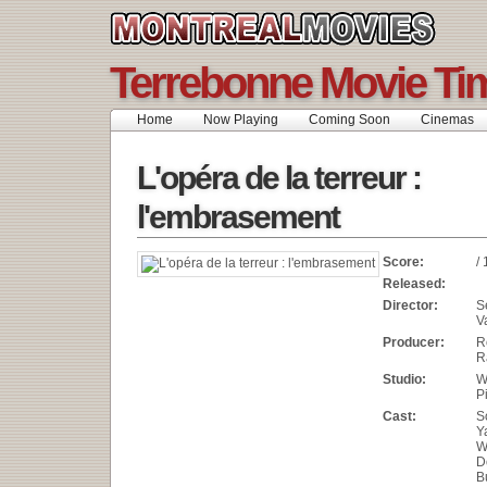
Terrebonne Movie Ti
Home
Now Playing
Coming Soon
Cinemas
L'opéra de la terreur :
l'embrasement
Score:
/ 
Released:
Director:
S
V
Producer:
R
R
Studio:
W
P
Cast:
S
Y
W
D
B